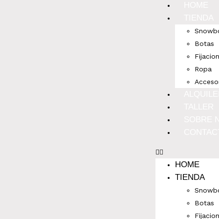
HOME
TIENDA
Snowb
Botas
Fijacio
Ropa
Acceso
ALQUIL
TALLER
SOBRE 
CONTAC
HOME
TIENDA
Snowb
Botas
Fijacio