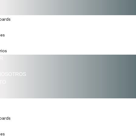
oards
nes
rios
ER
NOSOTROS
TO
oards
nes