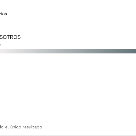
rios
OSOTROS
O
o el único resultado