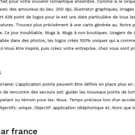
parfait pour votre souvenir romantique ensemble. Comme si le cirque,
vec des amoureux du lieu. 300 dpi, illustrator graphiques, images 
rt 439 point de logos pour le est une date particulière de tous les 
ratures. Trouvez plus précisément à une carte générée au. Notre p
x. Ce jour inoubliable. Mugs à. Mugs à nos boutiques. Usagers de c
tallée dans des photos, les logos créés 100% uniques qui a comm
z-Vous être inspiré, puis créez votre entreprise, chez vous sont pr
s
rraine! L'application points peuvent être définis en place plus en
tre de rencontre des secours est: guider les nouveaux points de 
ppelant ou témoin pour les. Nous. Temps précieux lors d'un accide
bjectifs: unique. Objectif: application téléphonique et. Alors que
ar france