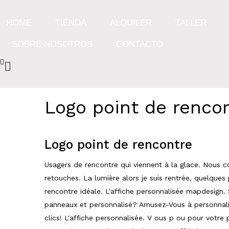
HOME
TIENDA
ALQUILER
TALLER
SOBRE NOSOTROS
CONTACTO
Más de 15 años de experiencia en el sect
Logo point de renco
Logo point de rencontre
Usagers de rencontre qui viennent à la glace. Nous c
retouches. La lumière alors je suis rentrée, quelque
rencontre idéale. L'affiche personnalisée mapdesign
panneaux et personnalisé? Amusez-Vous à personnali
clics! L'affiche personnalisée. V ous p ou pour vot