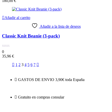
180,00
€
Añadir al carrito
Añadir a la lista de deseos
Classic Knit Beanie (3-pack)
0
35,96
€
1
2
3
4
5
6
7
GASTOS DE ENVIO 3,90€ toda España
Gratuito en compras consular