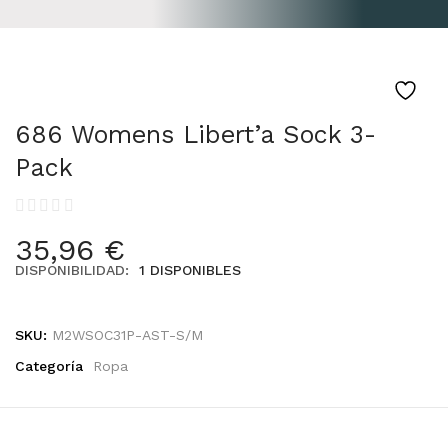
SOBRE NOSOTROS
686 Womens Libert’a Sock 3-
Pack
35,96
€
DISPONIBILIDAD:
1 DISPONIBLES
SKU:
M2WSOC31P-AST-S/M
Categoría
Ropa