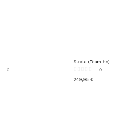
Out of stock
Strata (Team Hb)
0
0
249,95
€