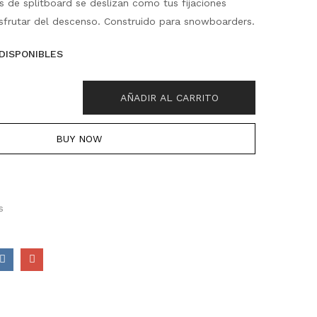
s de splitboard se deslizan como tus fijaciones
isfrutar del descenso. Construido para snowboarders.
 DISPONIBLES
AÑADIR AL CARRITO
BUY NOW
s