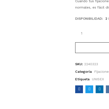
Cuando tus fijacione
normales, es fácil d
DISPONIBILIDAD:
2
Explorer
cantidad
SKU:
2240323
Categoría
Fijacione
Etiqueta
UNISEX